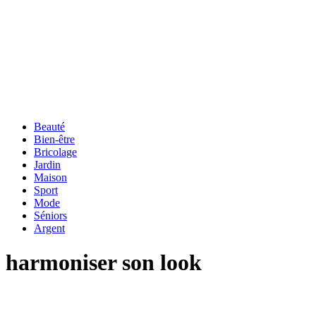
Beauté
Bien-être
Bricolage
Jardin
Maison
Sport
Mode
Séniors
Argent
harmoniser son look