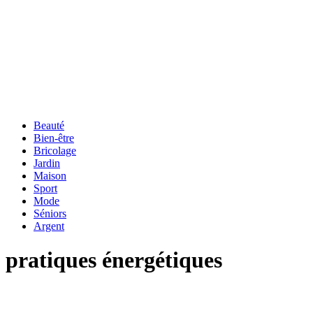
Beauté
Bien-être
Bricolage
Jardin
Maison
Sport
Mode
Séniors
Argent
pratiques énergétiques