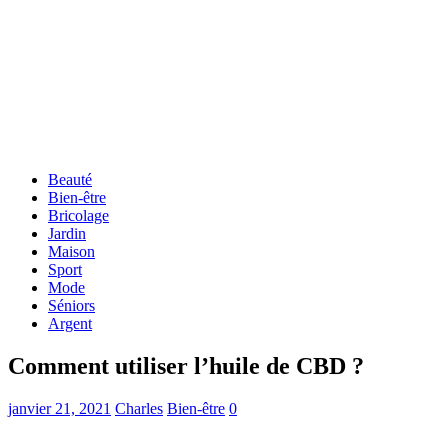
Beauté
Bien-être
Bricolage
Jardin
Maison
Sport
Mode
Séniors
Argent
Comment utiliser l’huile de CBD ?
janvier 21, 2021
Charles
Bien-être
0