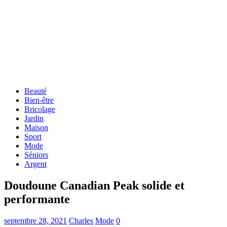
Beauté
Bien-être
Bricolage
Jardin
Maison
Sport
Mode
Séniors
Argent
Doudoune Canadian Peak solide et
performante
septembre 28, 2021
Charles
Mode
0