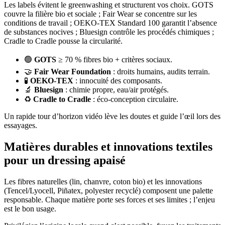
Les labels évitent le greenwashing et structurent vos choix. GOTS
couvre la filière bio et sociale ; Fair Wear se concentre sur les
conditions de travail ; OEKO-TEX Standard 100 garantit l’absence
de substances nocives ; Bluesign contrôle les procédés chimiques ;
Cradle to Cradle pousse la circularité.
🟢
GOTS
≥ 70 % fibres bio + critères sociaux.
🤝
Fair Wear Foundation
: droits humains, audits terrain.
🧪
OEKO-TEX
: innocuité des composants.
🔬
Bluesign
: chimie propre, eau/air protégés.
♻️
Cradle to Cradle
: éco-conception circulaire.
Un rapide tour d’horizon vidéo lève les doutes et guide l’œil lors des
essayages.
Matières durables et innovations textiles
pour un dressing apaisé
Les fibres naturelles (lin, chanvre, coton bio) et les innovations
(Tencel/Lyocell, Piñatex, polyester recyclé) composent une palette
responsable. Chaque matière porte ses forces et ses limites ; l’enjeu
est le bon usage.