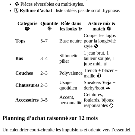
🔁 Pièces réversibles ou multi-styles.
🗓️
Rythme d’achat
: liste ciblée, pas de scroll-hypnose.
Catégorie
Quantité
Rôle dans
Astuce mix &
🧩
🎯
les looks ✨
match 🔄
Couper les logos
Tops
5–7
Base neutre
pour la longévité
style 🚫
1 jean brut, 1
Silhouette
Bas
3–4
tailleur souple, 1
pilier
jupe midi 👖
Trench + blazer +
Couches
2–3
Polyvalence
maille 🧥
Usage
Sneakers
Veja
+
Chaussures
2–3
quotidien
derby/boot 👟
Ceintures,
Accent,
Accessoires
3–5
foulards, bijoux
personnalité
responsables 💍
Planning d’achat raisonné sur 12 mois
Un calendrier court-circuite les impulsions et oriente vers l’essentiel.