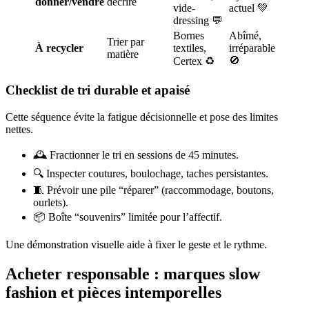
donner/vendre
décrire
vide-
actuel 💚
dressing 💬
Bornes
Abîmé,
Trier par
À recycler
textiles,
irréparable
matière
🚫
Certex ♻️
Checklist de tri durable et apaisé
Cette séquence évite la fatigue décisionnelle et pose des limites
nettes.
🕰️ Fractionner le tri en sessions de 45 minutes.
🔍 Inspecter coutures, boulochage, taches persistantes.
🧵 Prévoir une pile “réparer” (raccommodage, boutons,
ourlets).
📦 Boîte “souvenirs” limitée pour l’affectif.
Une démonstration visuelle aide à fixer le geste et le rythme.
Acheter responsable : marques slow
fashion et pièces intemporelles