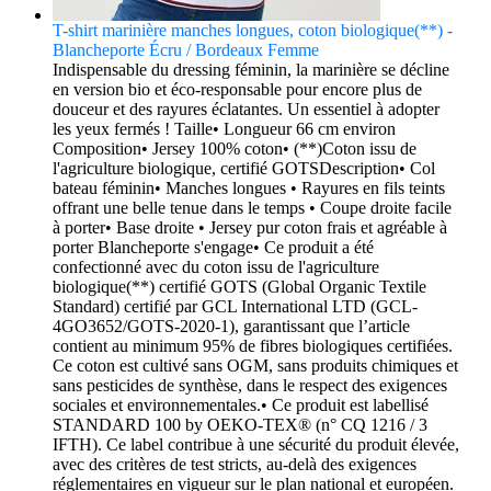
T-shirt marinière manches longues, coton biologique(**) -
Blancheporte Écru / Bordeaux Femme
Indispensable du dressing féminin, la marinière se décline
en version bio et éco-responsable pour encore plus de
douceur et des rayures éclatantes. Un essentiel à adopter
les yeux fermés ! Taille• Longueur 66 cm environ
Composition• Jersey 100% coton• (**)Coton issu de
l'agriculture biologique, certifié GOTSDescription• Col
bateau féminin• Manches longues • Rayures en fils teints
offrant une belle tenue dans le temps • Coupe droite facile
à porter• Base droite • Jersey pur coton frais et agréable à
porter Blancheporte s'engage• Ce produit a été
confectionné avec du coton issu de l'agriculture
biologique(**) certifié GOTS (Global Organic Textile
Standard) certifié par GCL International LTD (GCL-
4GO3652/GOTS-2020-1), garantissant que lʼarticle
contient au minimum 95% de fibres biologiques certifiées.
Ce coton est cultivé sans OGM, sans produits chimiques et
sans pesticides de synthèse, dans le respect des exigences
sociales et environnementales.• Ce produit est labellisé
STANDARD 100 by OEKO-TEX® (n° CQ 1216 / 3
IFTH). Ce label contribue à une sécurité du produit élevée,
avec des critères de test stricts, au-delà des exigences
réglementaires en vigueur sur le plan national et européen.