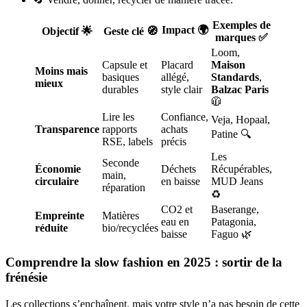
Exemples de
Impact 🌍
Objectif 🌟
Geste clé 🧭
marques ✅
Loom,
Capsule et
Placard
Maison
Moins mais
basiques
allégé,
Standards
,
mieux
durables
style clair
Balzac Paris
🧥
Lire les
Confiance,
Veja, Hopaal,
Transparence
rapports
achats
Patine 🔍
RSE, labels
précis
Les
Seconde
Économie
Déchets
Récupérables,
main,
circulaire
en baisse
MUD Jeans
réparation
♻️
CO2 et
Baserange,
Empreinte
Matières
eau en
Patagonia,
réduite
bio/recyclées
baisse
Faguo 🌿
Comprendre la slow fashion en 2025 : sortir de la
frénésie
Les collections s’enchaînent, mais votre style n’a pas besoin de cette