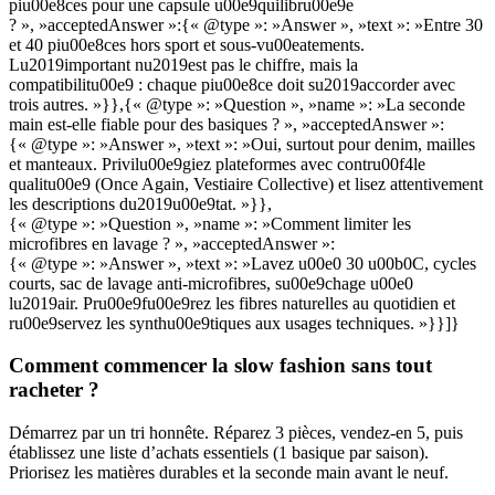
piu00e8ces pour une capsule u00e9quilibru00e9e
? », »acceptedAnswer »:{« @type »: »Answer », »text »: »Entre 30
et 40 piu00e8ces hors sport et sous-vu00eatements.
Lu2019important nu2019est pas le chiffre, mais la
compatibilitu00e9 : chaque piu00e8ce doit su2019accorder avec
trois autres. »}},{« @type »: »Question », »name »: »La seconde
main est-elle fiable pour des basiques ? », »acceptedAnswer »:
{« @type »: »Answer », »text »: »Oui, surtout pour denim, mailles
et manteaux. Privilu00e9giez plateformes avec contru00f4le
qualitu00e9 (Once Again, Vestiaire Collective) et lisez attentivement
les descriptions du2019u00e9tat. »}},
{« @type »: »Question », »name »: »Comment limiter les
microfibres en lavage ? », »acceptedAnswer »:
{« @type »: »Answer », »text »: »Lavez u00e0 30 u00b0C, cycles
courts, sac de lavage anti-microfibres, su00e9chage u00e0
lu2019air. Pru00e9fu00e9rez les fibres naturelles au quotidien et
ru00e9servez les synthu00e9tiques aux usages techniques. »}}]}
Comment commencer la slow fashion sans tout
racheter ?
Démarrez par un tri honnête. Réparez 3 pièces, vendez-en 5, puis
établissez une liste d’achats essentiels (1 basique par saison).
Priorisez les matières durables et la seconde main avant le neuf.