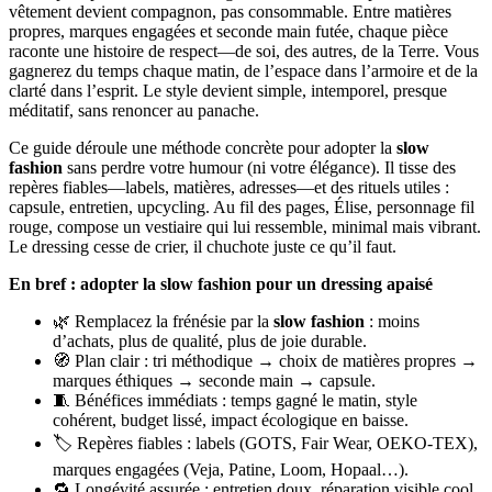
vêtement devient compagnon, pas consommable. Entre matières
propres, marques engagées et seconde main futée, chaque pièce
raconte une histoire de respect—de soi, des autres, de la Terre. Vous
gagnerez du temps chaque matin, de l’espace dans l’armoire et de la
clarté dans l’esprit. Le style devient simple, intemporel, presque
méditatif, sans renoncer au panache.
Ce guide déroule une méthode concrète pour adopter la
slow
fashion
sans perdre votre humour (ni votre élégance). Il tisse des
repères fiables—labels, matières, adresses—et des rituels utiles :
capsule, entretien, upcycling. Au fil des pages, Élise, personnage fil
rouge, compose un vestiaire qui lui ressemble, minimal mais vibrant.
Le dressing cesse de crier, il chuchote juste ce qu’il faut.
En bref : adopter la slow fashion pour un dressing apaisé
🌿 Remplacez la frénésie par la
slow fashion
: moins
d’achats, plus de qualité, plus de joie durable.
🧭 Plan clair : tri méthodique → choix de matières propres →
marques éthiques → seconde main → capsule.
🧵 Bénéfices immédiats : temps gagné le matin, style
cohérent, budget lissé, impact écologique en baisse.
🏷️ Repères fiables : labels (GOTS, Fair Wear, OEKO-TEX),
marques engagées (Veja, Patine, Loom, Hopaal…).
🔁 Longévité assurée : entretien doux, réparation visible cool,