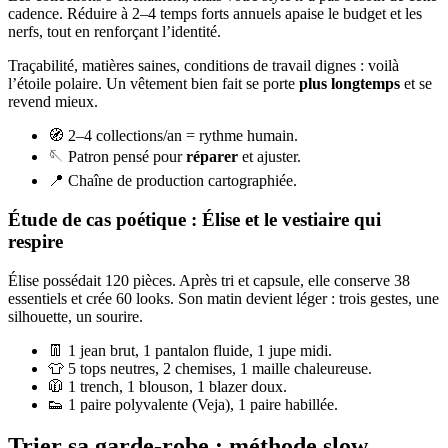
cadence. Réduire à 2–4 temps forts annuels apaise le budget et les
nerfs, tout en renforçant l’identité.
Traçabilité, matières saines, conditions de travail dignes : voilà
l’étoile polaire. Un vêtement bien fait se porte
plus longtemps
et se
revend mieux.
🧭 2–4 collections/an = rythme humain.
🪡 Patron pensé pour
réparer
et ajuster.
📍 Chaîne de production cartographiée.
Étude de cas poétique : Élise et le vestiaire qui
respire
Élise possédait 120 pièces. Après tri et capsule, elle conserve 38
essentiels et crée 60 looks. Son matin devient léger : trois gestes, une
silhouette, un sourire.
👖 1 jean brut, 1 pantalon fluide, 1 jupe midi.
👕 5 tops neutres, 2 chemises, 1 maille chaleureuse.
🧥 1 trench, 1 blouson, 1 blazer doux.
👟 1 paire polyvalente (Veja), 1 paire habillée.
Trier sa garde-robe : méthode slow