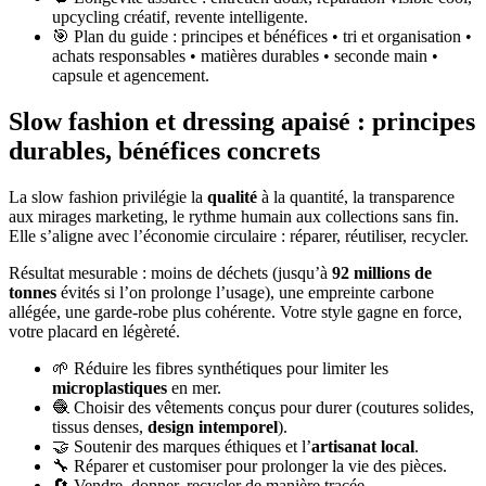
upcycling créatif, revente intelligente.
🎯 Plan du guide : principes et bénéfices • tri et organisation •
achats responsables • matières durables • seconde main •
capsule et agencement.
Slow fashion et dressing apaisé : principes
durables, bénéfices concrets
La slow fashion privilégie la
qualité
à la quantité, la transparence
aux mirages marketing, le rythme humain aux collections sans fin.
Elle s’aligne avec l’économie circulaire : réparer, réutiliser, recycler.
Résultat mesurable : moins de déchets (jusqu’à
92 millions de
tonnes
évités si l’on prolonge l’usage), une empreinte carbone
allégée, une garde-robe plus cohérente. Votre style gagne en force,
votre placard en légèreté.
🌱 Réduire les fibres synthétiques pour limiter les
microplastiques
en mer.
🧶 Choisir des vêtements conçus pour durer (coutures solides,
tissus denses,
design intemporel
).
🤝 Soutenir des marques éthiques et l’
artisanat local
.
🔧 Réparer et customiser pour prolonger la vie des pièces.
🔄 Vendre, donner, recycler de manière tracée.