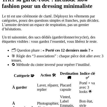
fashion pour un dressing minimaliste
Le tri est une cérémonie de clarté. Déployez les vêtements par
catégories, posez des questions simples et franches, puis décidez.
L’armoire devient un espace de respiration, pas un grenier
d’hésitations.
Un tri saisonnier, des sacs dédiés (garder/donner/recycler), des
étiquettes visibles : vous gardez l’essentiel, vous libérez le reste.
🗂️ Question phare :
« Porté ces 12 derniers mois ? »
🎯 Règle des “3 associations” : chaque pièce doit aller avec 3
tenues.
🔁 Méthode du cintre inversé pour repérer l’inutilisé.
Destination
Indice clé
Action 🛠️
Catégorie 🧩
🚚
✅
Porté + va
Laver, réparer,
Placard
À garder
avec 3
replier
capsule
looks 🌟
Vinted,
Label
Bon état,
À
Photographier,
Emmaüs,
style