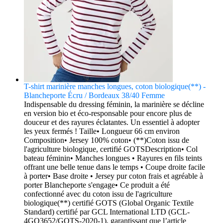
T-shirt marinière manches longues, coton biologique(**) -
Blancheporte Écru / Bordeaux 38/40 Femme
Indispensable du dressing féminin, la marinière se décline
en version bio et éco-responsable pour encore plus de
douceur et des rayures éclatantes. Un essentiel à adopter
les yeux fermés ! Taille• Longueur 66 cm environ
Composition• Jersey 100% coton• (**)Coton issu de
l'agriculture biologique, certifié GOTSDescription• Col
bateau féminin• Manches longues • Rayures en fils teints
offrant une belle tenue dans le temps • Coupe droite facile
à porter• Base droite • Jersey pur coton frais et agréable à
porter Blancheporte s'engage• Ce produit a été
confectionné avec du coton issu de l'agriculture
biologique(**) certifié GOTS (Global Organic Textile
Standard) certifié par GCL International LTD (GCL-
4GO3652/GOTS-2020-1), garantissant que lʼarticle