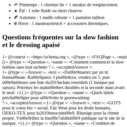
🌱 Printemps : 1 chemise lin + 1 sneaker de remplacement.
☀️ Été : 1 robe fluide ou short chanvre.
🍂 Automne : 1 maille robuste + 1 pantalon tailleur.
❄️ Hiver : 1 manteau/trench + accessoires thermiques.
Questions fréquentes sur la slow fashion
et le dressing apaisé
{« @context »: »https://schema.org », »@type »: »FAQPage », »main
[{« @type »: »Question », »name »: »Comment commencer la slow
fashion sans tout racheter ? », »acceptedAnswer »:
{« @type »: »Answer », »text »: »Du00e9marrez par un tri
honnu00eate. Ru00e9parez 3 piu00e8ces, vendez-en 5, puis
u00e9tablissez une liste du2019achats essentiels (1 basique par
saison). Priorisez les matiu00e8res durables et la seconde main avant
le neuf. »}},{« @type »: »Question », »name »: »Quels labels
privilu00e9gier pour u00e9viter le greenwashing
? », »acceptedAnswer »:{« @type »: »Answer », »text »: »GOTS
pour le coton bio + social, Fair Wear pour les droits humains,
OEKO-TEX pour lu2019innocuitu00e9, Bluesign pour la chimie
propre. Vu00e9rifiez la trau00e7abilitu00e9 publique sur le site de la
marque. »}},{« @type »: »Question », »name »: »Combien de