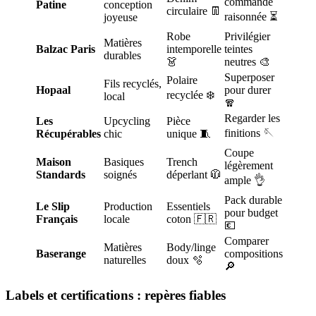
commande
Patine
conception
circulaire 👖
raisonnée ⏳
joyeuse
Robe
Privilégier
Matières
Balzac Paris
intemporelle
teintes
durables
👗
neutres 🎨
Superposer
Polaire
Fils recyclés,
Hopaal
pour durer
recyclée ❄️
local
🧣
Regarder les
Les
Upcycling
Pièce
finitions 🪡
Récupérables
chic
unique 🧵
Coupe
Maison
Basiques
Trench
légèrement
Standards
soignés
déperlant 🧥
ample 👌
Pack durable
Le Slip
Production
Essentiels
pour budget
Français
locale
coton 🇫🇷
💶
Comparer
Matières
Body/linge
Baserange
compositions
naturelles
doux 🫧
🔎
Labels et certifications : repères fiables