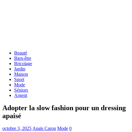
Beauté
Bien-être
Bricolage
Jardin
Maison
Sport
Mode
Séniors
Argent
Adopter la slow fashion pour un dressing
apaisé
octobre 3, 2025
Anaïs Caron
Mode
0