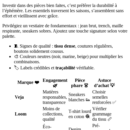
Investir dans des pièces bien faites, c’est préférer la durabilité à
l’éphémère. Les essentiels traversent les saisons, s’assemblent sans
effort et vieillissent avec grâce.
Privilégiez un vestiaire de fondamentaux : jean brut, trench, maille
respirante, sneakers sobres. Ajoutez une touche signature selon votre
palette.
🧵 Signes de qualité :
tissu dense
, coutures régulières,
boutons solidement cousus.
🎨 Couleurs neutres (noir, marine, beige) pour multiplier les
combinaisons.
🏷️ Labels crédibles et
traçabilité
vérifiable.
Engagement
Pièce
Astuce
Marque ❤️
🌿
phare 👗
d’achat 💡
Matières
Choisir
Sneakers
Veja
responsables,
semelles
blanches 👟
transparence
renforcées ✅
Moins de
Vérifier
T-shirt lourd
Loom
collections,
grammage
en coton 🧶
qualité
du tissu 📏
Pré-
Éco-
Denim