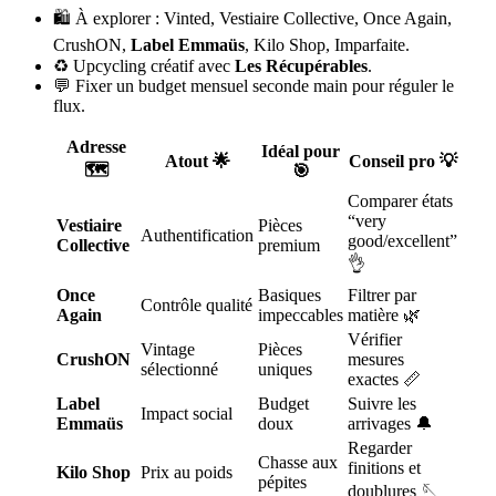
🛍️ À explorer : Vinted, Vestiaire Collective, Once Again,
CrushON,
Label Emmaüs
, Kilo Shop, Imparfaite.
♻️ Upcycling créatif avec
Les Récupérables
.
💬 Fixer un budget mensuel seconde main pour réguler le
flux.
Adresse
Idéal pour
Atout 🌟
Conseil pro 💡
🗺️
🎯
Comparer états
“very
Vestiaire
Pièces
Authentification
good/excellent”
Collective
premium
👌
Once
Basiques
Filtrer par
Contrôle qualité
Again
impeccables
matière 🌿
Vérifier
Vintage
Pièces
CrushON
mesures
sélectionné
uniques
exactes 📏
Label
Budget
Suivre les
Impact social
Emmaüs
doux
arrivages 🔔
Regarder
Chasse aux
finitions et
Kilo Shop
Prix au poids
pépites
doublures 🪡