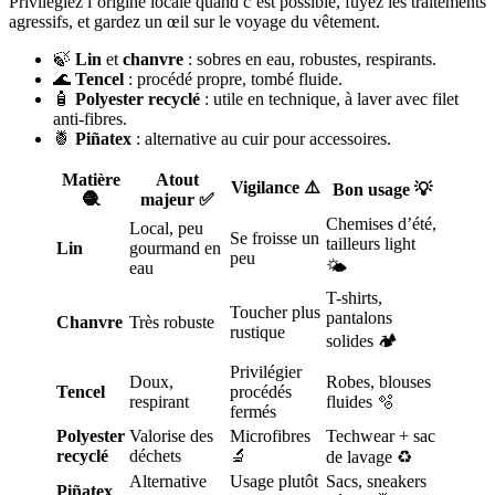
Privilégiez l’origine locale quand c’est possible, fuyez les traitements
agressifs, et gardez un œil sur le voyage du vêtement.
🍃
Lin
et
chanvre
: sobres en eau, robustes, respirants.
🌊
Tencel
: procédé propre, tombé fluide.
🧴
Polyester recyclé
: utile en technique, à laver avec filet
anti-fibres.
🍍
Piñatex
: alternative au cuir pour accessoires.
Matière
Atout
Vigilance ⚠️
Bon usage 💡
🧶
majeur ✅
Chemises d’été,
Local, peu
Se froisse un
tailleurs light
Lin
gourmand en
peu
🌤️
eau
T-shirts,
Toucher plus
pantalons
Chanvre
Très robuste
rustique
solides 🏕️
Privilégier
Doux,
Robes, blouses
Tencel
procédés
respirant
fluides 🫧
fermés
Polyester
Valorise des
Microfibres
Techwear + sac
recyclé
déchets
🔬
de lavage ♻️
Alternative
Usage plutôt
Sacs, sneakers
Piñatex