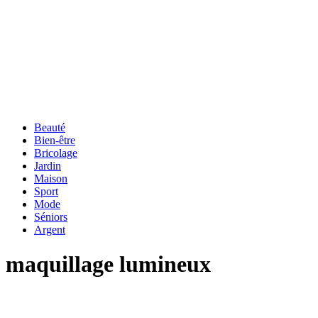
Beauté
Bien-être
Bricolage
Jardin
Maison
Sport
Mode
Séniors
Argent
maquillage lumineux