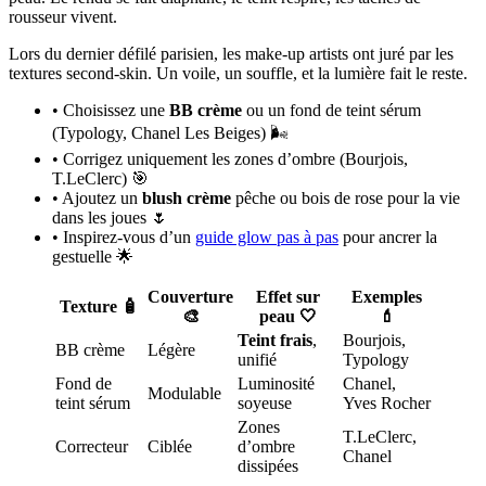
rousseur vivent.
Lors du dernier défilé parisien, les make-up artists ont juré par les
textures second-skin. Un voile, un souffle, et la lumière fait le reste.
• Choisissez une
BB crème
ou un fond de teint sérum
(Typology, Chanel Les Beiges) 🌬️
• Corrigez uniquement les zones d’ombre (Bourjois,
T.LeClerc) 🎯
• Ajoutez un
blush crème
pêche ou bois de rose pour la vie
dans les joues 🌷
• Inspirez-vous d’un
guide glow pas à pas
pour ancrer la
gestuelle 🌟
Couverture
Effet sur
Exemples
Texture 🧴
🎨
peau 🤍
💄
Teint frais
,
Bourjois,
BB crème
Légère
unifié
Typology
Fond de
Luminosité
Chanel,
Modulable
teint sérum
soyeuse
Yves Rocher
Zones
T.LeClerc,
Correcteur
Ciblée
d’ombre
Chanel
dissipées