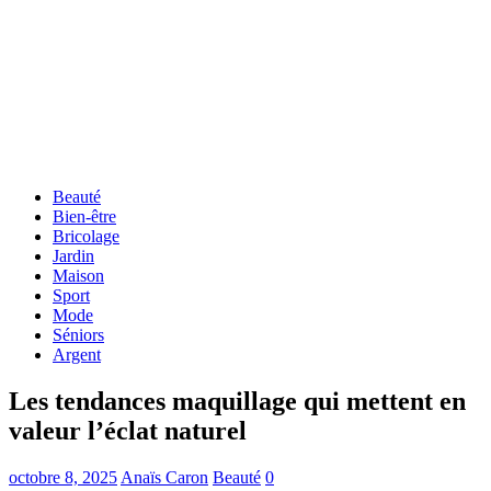
Beauté
Bien-être
Bricolage
Jardin
Maison
Sport
Mode
Séniors
Argent
Les tendances maquillage qui mettent en
valeur l’éclat naturel
octobre 8, 2025
Anaïs Caron
Beauté
0