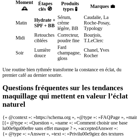
Moment
Étapes
Produits
Marques 💼
🕰️
clés 🧭
types 🧪
Sérum,
Caudalie, La
Hydrate +
Matin
crème
Roche-Posay,
SPF + BB
légère, BB
Typology
Retouches
Correcteur,
Bourjois,
Midi
ciblées
poudre fine
T.LeClerc
Fard
Lumière
Chanel, Yves
Soir
champagne,
douce
Rocher
gloss
Une routine bien rythmée transforme la constance en éclat, du
premier café au dernier sourire.
Questions fréquentes sur les tendances
maquillage qui mettent en valeur l’éclat
naturel
{« @context »: »https://schema.org », »@type »: »FAQPage », »main
[{« @type »: »Question », »name »: »Comment choisir une base
lu00e9gu00e8re sans effet masque ? », »acceptedAnswer »:
{« @type »: »Answer », »text »: »Privilu00e9giez des textures