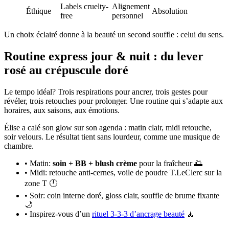
Labels cruelty-
Alignement
Éthique
Absolution
free
personnel
Un choix éclairé donne à la beauté un second souffle : celui du sens.
Routine express jour & nuit : du lever
rosé au crépuscule doré
Le tempo idéal? Trois respirations pour ancrer, trois gestes pour
révéler, trois retouches pour prolonger. Une routine qui s’adapte aux
horaires, aux saisons, aux émotions.
Élise a calé son glow sur son agenda : matin clair, midi retouche,
soir velours. Le résultat tient sans lourdeur, comme une musique de
chambre.
• Matin:
soin + BB + blush crème
pour la fraîcheur 🌅
• Midi: retouche anti-cernes, voile de poudre T.LeClerc sur la
zone T 🕛
• Soir: coin interne doré, gloss clair, souffle de brume fixante
🌙
• Inspirez-vous d’un
rituel 3-3-3 d’ancrage beauté
🧘