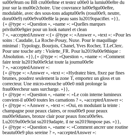
su00e9rum ou BB cru00e8me et testez u00e0 la lumiu00e8re du
jour sur la mu00e2choire. Une couvrance lu00e9gu00e8re,
modulable, avec des sous-tons adaptu00e9s (rosu00e9, neutre,
doru00e9) ru00e9vu00e8le la peau sans lu2019opacifier. »}},
{« @type »: »Question », »name »: »Quelles marques
privilu00e9gier pour un look naturel et clean
? », »acceptedAnswer »:{« @type »: »Answer », »text »: »Pour les
soins : Caudalie, La Roche-Posay, Nuxe. Pour le maquillage
minimal : Typology, Bourjois, Chanel, Yves Rocher, T.LeClerc.
Pour une touche arty : Violette_FR. Pour lu2019u00e9thique :
Absolution. »}},{« @type »: »Question », »name »: »Comment
faire tenir lu2019u00e9clat toute la journu00e9e
? », »acceptedAnswer »:
{« @type »: »Answer », »text »: »Hydratez bien, fixez par fines
brumes, poudrez seulement la zone T, emportez un gloss et un
correcteur. Une micro-retouche u00e0 midi prolonge la
frau00eecheur sans surcharge. »}},
{« @type »: »Question », »name »: »Le coin interne lumineux
convient-il u00e0 toutes les carnations ? », »acceptedAnswer »:
{« @type »: »Answer », »text »: »Oui, en modulant la teinte :
champagne pour peaux claires, or rosu00e9 pour peaux
mu00e9dianes, bronze clair pour peaux foncu00e9es.
Lu2019u00e9clat su2019adapte, il ne su2019impose pas. »}},
{« @type »: »Question », »name »: »Comment ancrer une routine
beautu00e9 plus sereine ? », »acceptedAnswer »: