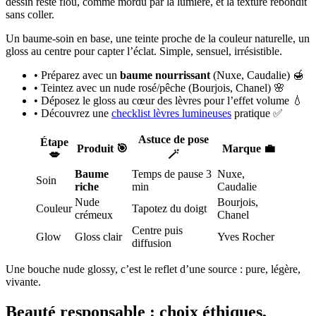
dessin reste flou, comme mordu par la lumière, et la texture rebondit
sans coller.
Un baume-soin en base, une teinte proche de la couleur naturelle, un
gloss au centre pour capter l’éclat. Simple, sensuel, irrésistible.
• Préparez avec un
baume nourrissant
(Nuxe, Caudalie) 🍯
• Teintez avec un nude rosé/pêche (Bourjois, Chanel) 🌸
• Déposez le gloss au cœur des lèvres pour l’effet volume 💧
• Découvrez une
checklist lèvres lumineuses
pratique ✅
Astuce de pose
Étape
Produit 🎯
Marque 💼
🪄
💋
Baume
Temps de pause 3
Nuxe,
Soin
riche
min
Caudalie
Nude
Bourjois,
Couleur
Tapotez du doigt
crémeux
Chanel
Centre puis
Glow
Gloss clair
Yves Rocher
diffusion
Une bouche nude glossy, c’est le reflet d’une source : pure, légère,
vivante.
Beauté responsable : choix éthiques,