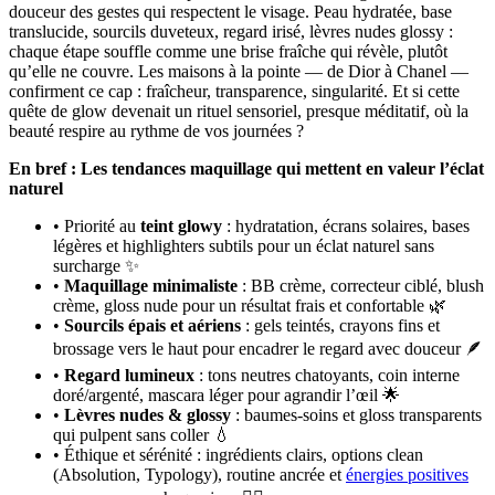
douceur des gestes qui respectent le visage. Peau hydratée, base
translucide, sourcils duveteux, regard irisé, lèvres nudes glossy :
chaque étape souffle comme une brise fraîche qui révèle, plutôt
qu’elle ne couvre. Les maisons à la pointe — de Dior à Chanel —
confirment ce cap : fraîcheur, transparence, singularité. Et si cette
quête de glow devenait un rituel sensoriel, presque méditatif, où la
beauté respire au rythme de vos journées ?
En bref : Les tendances maquillage qui mettent en valeur l’éclat
naturel
• Priorité au
teint glowy
: hydratation, écrans solaires, bases
légères et highlighters subtils pour un éclat naturel sans
surcharge ✨
•
Maquillage minimaliste
: BB crème, correcteur ciblé, blush
crème, gloss nude pour un résultat frais et confortable 🌿
•
Sourcils épais et aériens
: gels teintés, crayons fins et
brossage vers le haut pour encadrer le regard avec douceur 🪶
•
Regard lumineux
: tons neutres chatoyants, coin interne
doré/argenté, mascara léger pour agrandir l’œil 🌟
•
Lèvres nudes & glossy
: baumes-soins et gloss transparents
qui pulpent sans coller 💧
• Éthique et sérénité : ingrédients clairs, options clean
(Absolution, Typology), routine ancrée et
énergies positives