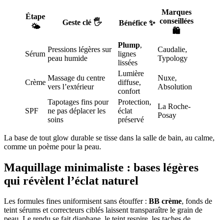
Marques
Étape
conseillées
Geste clé 🖐️
Bénéfice ✨
🌤️
🛍️
Plump
,
Pressions légères sur
Caudalie,
Sérum
lignes
peau humide
Typology
lissées
Lumière
Massage du centre
Nuxe,
Crème
diffuse,
vers l’extérieur
Absolution
confort
Tapotages fins pour
Protection,
La Roche-
SPF
ne pas déplacer les
éclat
Posay
soins
préservé
La base de tout glow durable se tisse dans la salle de bain, au calme,
comme un poème pour la peau.
Maquillage minimaliste : bases légères
qui révèlent l’éclat naturel
Les formules fines uniformisent sans étouffer :
BB crème
, fonds de
teint sérums et correcteurs ciblés laissent transparaître le grain de
peau. Le rendu se fait diaphane, le teint respire, les taches de