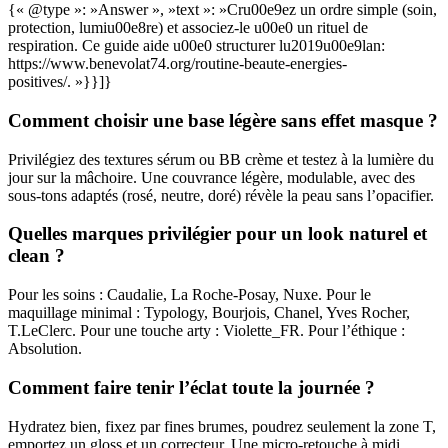
{« @type »: »Answer », »text »: »Cru00e9ez un ordre simple (soin,
protection, lumiu00e8re) et associez-le u00e0 un rituel de
respiration. Ce guide aide u00e0 structurer lu2019u00e9lan:
https://www.benevolat74.org/routine-beaute-energies-
positives/. »}}]}
Comment choisir une base légère sans effet masque ?
Privilégiez des textures sérum ou BB crème et testez à la lumière du
jour sur la mâchoire. Une couvrance légère, modulable, avec des
sous-tons adaptés (rosé, neutre, doré) révèle la peau sans l’opacifier.
Quelles marques privilégier pour un look naturel et
clean ?
Pour les soins : Caudalie, La Roche-Posay, Nuxe. Pour le
maquillage minimal : Typology, Bourjois, Chanel, Yves Rocher,
T.LeClerc. Pour une touche arty : Violette_FR. Pour l’éthique :
Absolution.
Comment faire tenir l’éclat toute la journée ?
Hydratez bien, fixez par fines brumes, poudrez seulement la zone T,
emportez un gloss et un correcteur. Une micro-retouche à midi