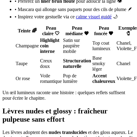
• Préférez un
liner brun flouté
pour adoucir la ligne 👁️
• Mascara qui allonge sans paquets pour des cils de plume 🪶
• Inspirez votre gestuelle via ce
calme visuel guidé
🌙
Peau
Peau
Peau
Exemple
Teinte 🌈
claire 🤍
médiane 🤎
foncée 🖤
🧷
Highlight
Satin sur
Top coat
Chanel,
Champagne
coin
paupière
lumineux
Violette_
interne
mobile
Base
Creux
Structuration
Taupe
smoky
Chanel
doux
naturelle
léger
Voile
Pop de
Accent
Or rose
Violette_
romantique
lumière
chaleureux
Un œil lumineux raconte une histoire : quelques reflets suffisent
pour écrire le chapitre.
Lèvres nudes et glossy : fraîcheur
pulpeuse sans effort
Les lèvres adoptent des
nudes translucides
et des gloss aqueux. Le