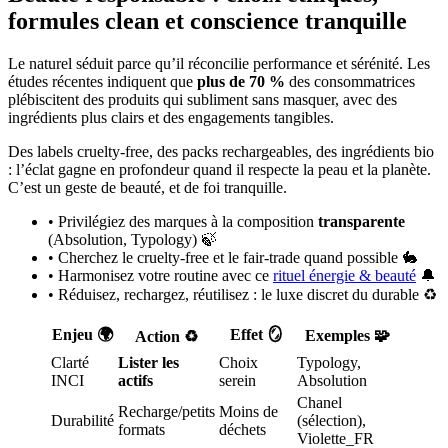
formules clean et conscience tranquille
Le naturel séduit parce qu’il réconcilie performance et sérénité. Les
études récentes indiquent que
plus de 70 %
des consommatrices
plébiscitent des produits qui subliment sans masquer, avec des
ingrédients plus clairs et des engagements tangibles.
Des labels cruelty-free, des packs rechargeables, des ingrédients bio
: l’éclat gagne en profondeur quand il respecte la peau et la planète.
C’est un geste de beauté, et de foi tranquille.
• Privilégiez des marques à la composition
transparente
(Absolution, Typology) 🍃
• Cherchez le cruelty-free et le fair-trade quand possible 🐇
• Harmonisez votre routine avec ce
rituel énergie & beauté
🔔
• Réduisez, rechargez, réutilisez : le luxe discret du durable ♻️
Enjeu 🌍
Effet 🪞
Exemples 🧩
Action ♻️
Clarté
Lister les
Choix
Typology,
INCI
actifs
serein
Absolution
Chanel
Recharge/petits
Moins de
Durabilité
(sélection),
formats
déchets
Violette_FR