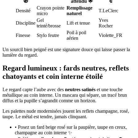
🧭
attendu 🌟
🔖
Crayon pointe
Remplissage
Densité
T.LeClerc
micro
naturel
Gel
Yves
Discipline
Lift et tenue
teinté/brosse
Rocher
Poil à poil
Finesse
Stylo feutre
Violette_FR
aérien
Un sourcil bien peigné est une signature douce qui laisse passer la
lumière du regard.
Regard lumineux : fards neutres, reflets
chatoyants et coin interne étoilé
Le regard capte l’aube avec des
neutres satinés
et une touche
métallique au coin interne. Un mascara qui sépare, un tracé brun
diffus et la pupille s’agrandit comme un horizon.
Les palettes nude modernisées jouent les reflets champagne, rosé,
taupe. Le métal est tendre, jamais clinquant.
• Posez un fard beige rosé sur la paupière, taupe en creux,
champagne au coin interne ✨