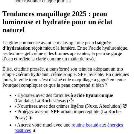
pour rayonner chaque jour 🧘‍♀️
Tendances maquillage 2025 : peau
lumineuse et hydratée pour un éclat
naturel
Le glow commence avant le make-up : une peau
baignée
d’hydratation
reçoit mieux la lumière. Entre l’acide hyaluronique,
les textures gel-crème et les brumes apaisantes, la peau se gorge
d’eau et reflète la clarté comme un matin de rosée.
Élise, citadine pressée, a transformé son teint en adoptant un trio
simple : sérum hydratant, crème souple, SPF invisible. En quelques
jours, le voile terne s’est dissipé et le maquillage a gagné en tenue.
Pourquoi compliquer ce que la peau comprend si bien ?
• Hydratez avec des formules à
acide hyaluronique
(Caudalie, La Roche-Posay) 💦
• Nourrissez avec des crèmes légères (Nuxe, Absolution) 🌸
• Protégez avec un
SPF
urbain imperceptible (La Roche-
Posay) ☀️
• Ancrez votre rituel avec une
routine beauté aux énergies
positives
🧘