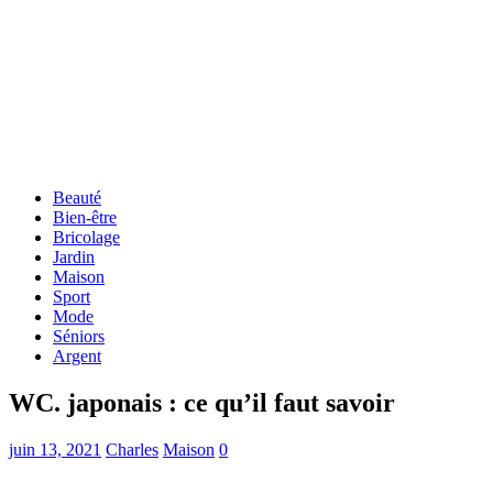
Beauté
Bien-être
Bricolage
Jardin
Maison
Sport
Mode
Séniors
Argent
WC. japonais : ce qu’il faut savoir
juin 13, 2021
Charles
Maison
0