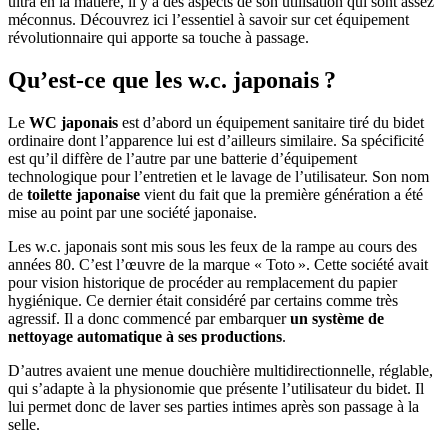
ultra en la matière, il y a des aspects de son utilisation qui sont assez
méconnus. Découvrez ici l’essentiel à savoir sur cet équipement
révolutionnaire qui apporte sa touche à passage.
Qu’est-ce que les w.c. japonais ?
Le
WC japonais
est d’abord un équipement sanitaire tiré du bidet
ordinaire dont l’apparence lui est d’ailleurs similaire. Sa spécificité
est qu’il diffère de l’autre par une batterie d’équipement
technologique pour l’entretien et le lavage de l’utilisateur. Son nom
de
toilette japonaise
vient du fait que la première génération a été
mise au point par une société japonaise.
Les w.c. japonais sont mis sous les feux de la rampe au cours des
années 80. C’est l’œuvre de la marque « Toto ». Cette société avait
pour vision historique de procéder au remplacement du papier
hygiénique. Ce dernier était considéré par certains comme très
agressif. Il a donc commencé par embarquer
un système de
nettoyage automatique à ses productions
.
D’autres avaient une menue douchière multidirectionnelle, réglable,
qui s’adapte à la physionomie que présente l’utilisateur du bidet. Il
lui permet donc de laver ses parties intimes après son passage à la
selle.