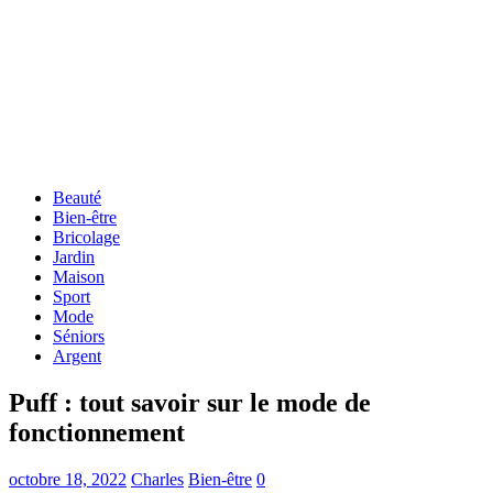
Beauté
Bien-être
Bricolage
Jardin
Maison
Sport
Mode
Séniors
Argent
Puff : tout savoir sur le mode de
fonctionnement
octobre 18, 2022
Charles
Bien-être
0