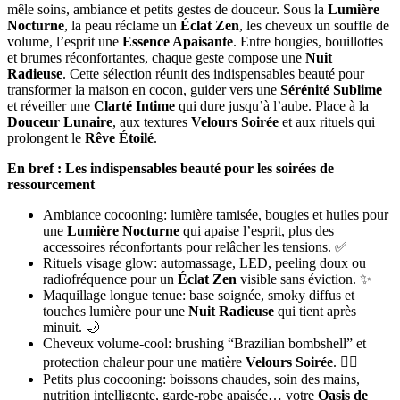
mêle soins, ambiance et petits gestes de douceur. Sous la
Lumière
Nocturne
, la peau réclame un
Éclat Zen
, les cheveux un souffle de
volume, l’esprit une
Essence Apaisante
. Entre bougies, bouillottes
et brumes réconfortantes, chaque geste compose une
Nuit
Radieuse
. Cette sélection réunit des indispensables beauté pour
transformer la maison en cocon, guider vers une
Sérénité Sublime
et réveiller une
Clarté Intime
qui dure jusqu’à l’aube. Place à la
Douceur Lunaire
, aux textures
Velours Soirée
et aux rituels qui
prolongent le
Rêve Étoilé
.
En bref : Les indispensables beauté pour les soirées de
ressourcement
Ambiance cocooning: lumière tamisée, bougies et huiles pour
une
Lumière Nocturne
qui apaise l’esprit, plus des
accessoires réconfortants pour relâcher les tensions. ✅
Rituels visage glow: automassage, LED, peeling doux ou
radiofréquence pour un
Éclat Zen
visible sans éviction. ✨
Maquillage longue tenue: base soignée, smoky diffus et
touches lumière pour une
Nuit Radieuse
qui tient après
minuit. 🌙
Cheveux volume-cool: brushing “Brazilian bombshell” et
protection chaleur pour une matière
Velours Soirée
. 💁‍♀️
Petits plus cocooning: boissons chaudes, soin des mains,
nutrition intelligente, garde-robe apaisée… votre
Oasis de