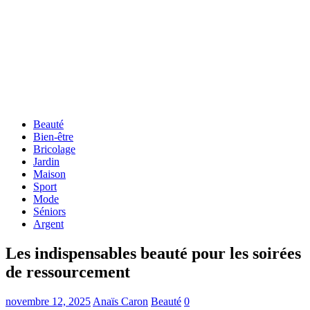
Beauté
Bien-être
Bricolage
Jardin
Maison
Sport
Mode
Séniors
Argent
Les indispensables beauté pour les soirées
de ressourcement
novembre 12, 2025
Anaïs Caron
Beauté
0