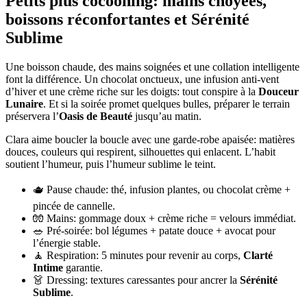
Petits plus cocooning: mains choyées,
boissons réconfortantes et Sérénité
Sublime
Une boisson chaude, des mains soignées et une collation intelligente
font la différence. Un chocolat onctueux, une infusion anti-vent
d’hiver et une crème riche sur les doigts: tout conspire à la
Douceur
Lunaire
. Et si la soirée promet quelques bulles, préparer le terrain
préservera l’
Oasis de Beauté
jusqu’au matin.
Clara aime boucler la boucle avec une garde-robe apaisée: matières
douces, couleurs qui respirent, silhouettes qui enlacent. L’habit
soutient l’humeur, puis l’humeur sublime le teint.
🫖 Pause chaude: thé, infusion plantes, ou chocolat crème +
pincée de cannelle.
🧤 Mains: gommage doux + crème riche = velours immédiat.
🥗 Pré-soirée: bol légumes + patate douce + avocat pour
l’énergie stable.
🧘 Respiration: 5 minutes pour revenir au corps,
Clarté
Intime
garantie.
👗 Dressing: textures caressantes pour ancrer la
Sérénité
Sublime
.