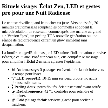
Rituels visage: Éclat Zen, LED et gestes
pro pour une Nuit Radieuse
Le teint se réveille quand le toucher est juste. Version “soft”, 20
minutes d’automassage sculptent les pommettes et dopent la
microcirculation: un rose sain, comme après une marche au grand
air. Version “pro”, un peeling TCA nouvelle génération ou une
séance de radiofréquence offrent un glow immédiat sans
desquamation.
La lumière rouge/IR du masque LED calme l’inflammation et ravive
l’énergie cellulaire. Posé sur peau nue, elle complète le massage
pour amplifier l’
Éclat Zen
sans agresser l’épiderme.
🌸
Automassage
: 5 passages en éventail de la mâchoire vers
la tempe pour lisser.
💡
LED rouge/IR
: 10-15 min sur peau propre, no actifs
photosensibilisants.
🧪
Peeling doux
: pores floutés, éclat instantané avant soirée.
📡
Radiofréquence
: 42 °C contrôlés pour retendre et
illuminer.
🧊
Cold plunge facial
: serviette glacée pour sceller la
fraîcheur.