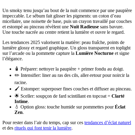
Un smoky tenu jusqu’au bout de la nuit commence par une paupière
impeccable. Le sébum fait glisser les pigments: un coton d’eau
micellaire, une noisette de base, puis un crayon travaillé par couches
et estompé au pinceau révèlent une
Nuit Radieuse
sans bavure.
Une touche nacrée au centre retient la lumière et ouvre le regard.
Les tendances 2025 valorisent la matière: peau fraîche, points de
lumière glossy et regard graphique. Un gloss transparent en toplight
sur l’arcade ou la pommette capture la
Lumière Nocturne
et signe
l’élégance.
🧴 Préparer: nettoyer la paupière + primer fondu au doigt.
✏️ Intensifier: liner au ras des cils, aller-retour pour noircir la
racine.
🖌️ Estomper: superposer fines couches et diffuser au pinceau.
🌟 Sceller: soupçon de fard scintillant en topcoat =
Clarté
Intime
.
💧 Option gloss: touche humide sur pommettes pour
Éclat
Zen
.
Pour rester dans l’air du temps, cap sur ces
tendances d’éclat naturel
et des
rituels qui font tenir la lumière
.