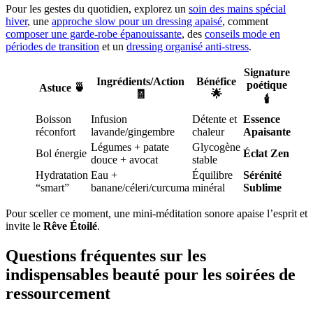
Pour les gestes du quotidien, explorez un
soin des mains spécial
hiver
, une
approche slow pour un dressing apaisé
, comment
composer une garde-robe épanouissante
, des
conseils mode en
périodes de transition
et un
dressing organisé anti-stress
.
Signature
Ingrédients/Action
Bénéfice
poétique
Astuce 🍵
🧾
🌟
🕯️
Boisson
Infusion
Détente et
Essence
réconfort
lavande/gingembre
chaleur
Apaisante
Légumes + patate
Glycogène
Bol énergie
Éclat Zen
douce + avocat
stable
Hydratation
Eau +
Équilibre
Sérénité
“smart”
banane/céleri/curcuma
minéral
Sublime
Pour sceller ce moment, une mini-méditation sonore apaise l’esprit et
invite le
Rêve Étoilé
.
Questions fréquentes sur les
indispensables beauté pour les soirées de
ressourcement