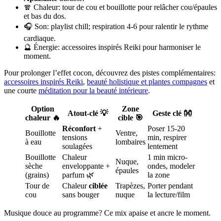
🧣 Chaleur: tour de cou et bouillotte pour relâcher cou/épaules
et bas du dos.
🎧 Son: playlist chill; respiration 4-6 pour ralentir le rythme
cardiaque.
🔮 Énergie: accessoires inspirés Reiki pour harmoniser le
moment.
Pour prolonger l’effet cocon, découvrez des pistes complémentaires:
accessoires inspirés Reiki
,
beauté holistique et plantes compagnes
et
une courte
méditation pour la beauté intérieure
.
Option
Zone
Atout-clé 💡
Geste clé 👐
chaleur 🔥
cible 🎯
Réconfort
+
Poser 15-20
Bouillotte
Ventre,
tensions
min, respirer
à eau
lombaires
soulagées
lentement
Bouillotte
Chaleur
1 min micro-
Nuque,
sèche
enveloppante +
ondes, modeler
épaules
(grains)
parfum 🌿
la zone
Tour de
Chaleur
ciblée
Trapèzes,
Porter pendant
cou
sans bouger
nuque
la lecture/film
Musique douce au programme? Ce mix apaise et ancre le moment.