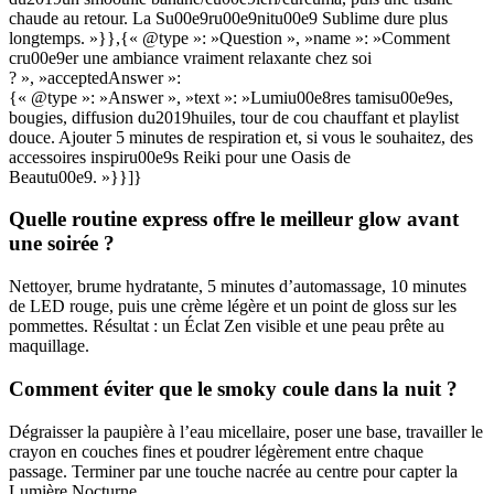
chaude au retour. La Su00e9ru00e9nitu00e9 Sublime dure plus
longtemps. »}},{« @type »: »Question », »name »: »Comment
cru00e9er une ambiance vraiment relaxante chez soi
? », »acceptedAnswer »:
{« @type »: »Answer », »text »: »Lumiu00e8res tamisu00e9es,
bougies, diffusion du2019huiles, tour de cou chauffant et playlist
douce. Ajouter 5 minutes de respiration et, si vous le souhaitez, des
accessoires inspiru00e9s Reiki pour une Oasis de
Beautu00e9. »}}]}
Quelle routine express offre le meilleur glow avant
une soirée ?
Nettoyer, brume hydratante, 5 minutes d’automassage, 10 minutes
de LED rouge, puis une crème légère et un point de gloss sur les
pommettes. Résultat : un Éclat Zen visible et une peau prête au
maquillage.
Comment éviter que le smoky coule dans la nuit ?
Dégraisser la paupière à l’eau micellaire, poser une base, travailler le
crayon en couches fines et poudrer légèrement entre chaque
passage. Terminer par une touche nacrée au centre pour capter la
Lumière Nocturne.