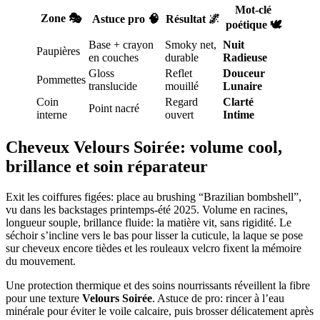
Mot-clé
Zone 🎭
Astuce pro 🧠
Résultat 🌌
poétique 🕊️
Base + crayon
Smoky net,
Nuit
Paupières
en couches
durable
Radieuse
Gloss
Reflet
Douceur
Pommettes
translucide
mouillé
Lunaire
Coin
Regard
Clarté
Point nacré
interne
ouvert
Intime
Cheveux Velours Soirée: volume cool,
brillance et soin réparateur
Exit les coiffures figées: place au brushing “Brazilian bombshell”,
vu dans les backstages printemps-été 2025. Volume en racines,
longueur souple, brillance fluide: la matière vit, sans rigidité. Le
séchoir s’incline vers le bas pour lisser la cuticule, la laque se pose
sur cheveux encore tièdes et les rouleaux velcro fixent la mémoire
du mouvement.
Une protection thermique et des soins nourrissants réveillent la fibre
pour une texture
Velours Soirée
. Astuce de pro: rincer à l’eau
minérale pour éviter le voile calcaire, puis brosser délicatement après