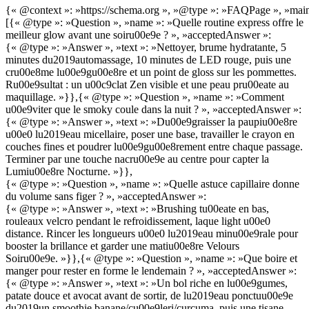
{« @context »: »https://schema.org », »@type »: »FAQPage », »main
[{« @type »: »Question », »name »: »Quelle routine express offre le
meilleur glow avant une soiru00e9e ? », »acceptedAnswer »:
{« @type »: »Answer », »text »: »Nettoyer, brume hydratante, 5
minutes du2019automassage, 10 minutes de LED rouge, puis une
cru00e8me lu00e9gu00e8re et un point de gloss sur les pommettes.
Ru00e9sultat : un u00c9clat Zen visible et une peau pru00eate au
maquillage. »}},{« @type »: »Question », »name »: »Comment
u00e9viter que le smoky coule dans la nuit ? », »acceptedAnswer »:
{« @type »: »Answer », »text »: »Du00e9graisser la paupiu00e8re
u00e0 lu2019eau micellaire, poser une base, travailler le crayon en
couches fines et poudrer lu00e9gu00e8rement entre chaque passage.
Terminer par une touche nacru00e9e au centre pour capter la
Lumiu00e8re Nocturne. »}},
{« @type »: »Question », »name »: »Quelle astuce capillaire donne
du volume sans figer ? », »acceptedAnswer »:
{« @type »: »Answer », »text »: »Brushing tu00eate en bas,
rouleaux velcro pendant le refroidissement, laque light u00e0
distance. Rincer les longueurs u00e0 lu2019eau minu00e9rale pour
booster la brillance et garder une matiu00e8re Velours
Soiru00e9e. »}},{« @type »: »Question », »name »: »Que boire et
manger pour rester en forme le lendemain ? », »acceptedAnswer »:
{« @type »: »Answer », »text »: »Un bol riche en lu00e9gumes,
patate douce et avocat avant de sortir, de lu2019eau ponctuu00e9e
du2019un smoothie banane/cu00e9leri/curcuma, puis une tisane