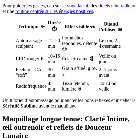
Pour guider les gestes, cap sur le
yoga facial
, des
rituels teint radieux
et une
routine centrée sur les énergies positives
.
Durée
Quand
Technique ✨
Effet visible 👀
⏱️
l’utiliser 📅
Pommettes
Automassage
15–20
Le soir, 2-
rebondies, détente
sculptant
min
4x/semaine
😌
10–15
Veille ou
LED rouge/IR
Éclat + calme 🔴
min
jour J
Grain affiné, glow
Peeling TCA
30
2–5 jours
⚡
“soft”
min
avant
45
Tissu retendu,
Jour J ou
Radiofréquence
min
lumière 💎
veille
Un tutoriel d’automassage pour ancrer les bons réflexes et installer la
Sérénité Sublime
avant le maquillage.
Maquillage longue tenue: Clarté Intime,
œil outrenoir et reflets de Douceur
Lunaire