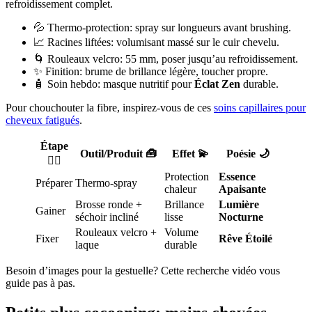
refroidissement complet.
💦 Thermo-protection: spray sur longueurs avant brushing.
📈 Racines liftées: volumisant massé sur le cuir chevelu.
🌀 Rouleaux velcro: 55 mm, poser jusqu’au refroidissement.
✨ Finition: brume de brillance légère, toucher propre.
🧴 Soin hebdo: masque nutritif pour
Éclat Zen
durable.
Pour chouchouter la fibre, inspirez-vous de ces
soins capillaires pour
cheveux fatigués
.
Étape
Outil/Produit 🧰
Effet 💫
Poésie 🌙
💇‍♀️
Protection
Essence
Préparer
Thermo-spray
chaleur
Apaisante
Brosse ronde +
Brillance
Lumière
Gainer
séchoir incliné
lisse
Nocturne
Rouleaux velcro +
Volume
Fixer
Rêve Étoilé
laque
durable
Besoin d’images pour la gestuelle? Cette recherche vidéo vous
guide pas à pas.